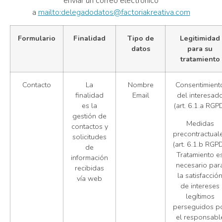
enviar un correo electrónico
a
mailto:delegadodatos@factoriakreativa.com
Formulario
Finalidad
Tipo de
Legitimidad
datos
para su
tratamiento
Contacto
La
Nombre
Consentimient
finalidad
Email
del interesad
es la
(art. 6.1.a RGP
gestión de
Medidas
contactos y
precontractual
solicitudes
(art. 6.1.b RGPD
de
Tratamiento e
información
necesario par
recibidas
la satisfacció
vía web
de intereses
legítimos
perseguidos p
el responsabl