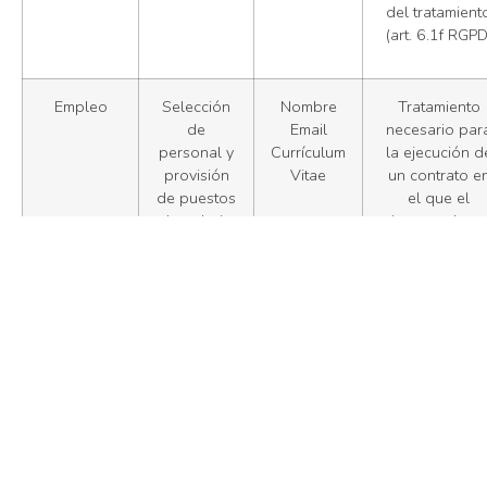
del tratamient
(art. 6.1f RGPD
Empleo
Selección
Nombre
Tratamiento
de
Email
necesario par
personal y
Currículum
la ejecución d
provisión
Vitae
un contrato e
de puestos
el que el
de trabajo
interesado es
parte o para l
aplicación a
petición de es
de medidas
precontractual
(art. 6.1b RGP
Tratamiento
necesario par
el cumplimient
de una