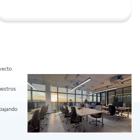
yecto
uestros
abajando